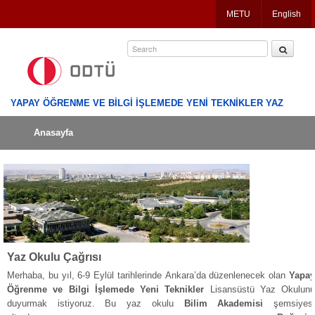
Jump
METU
English
to
navigation
YAPAY ÖĞRENME VE BİLGİ İŞLEMEDE YENİ TEKNİKLER YAZ
Anasayfa
OKULU
Yaz Okulu Çağrısı
Merhaba, bu yıl, 6-9 Eylül tarihlerinde Ankara’da düzenlenecek olan
Yapay
Öğrenme ve
Bilgi İşlemede Yeni Teknikler
Lisansüstü Yaz Okulunu
duyurmak istiyoruz. Bu yaz okulu
Bilim Akademisi
şemsiyes